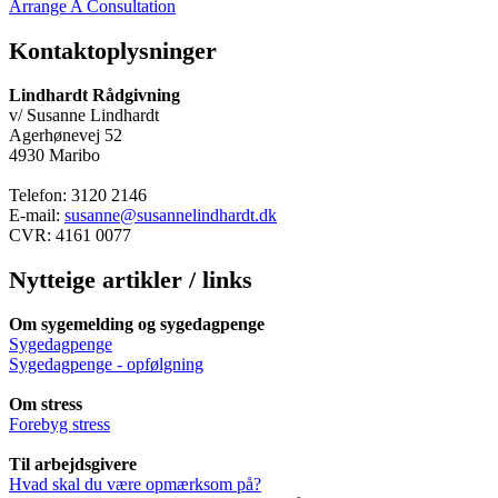
Arrange A Consultation
Kontaktoplysninger
Lindhardt Rådgivning
v/ Susanne Lindhardt
Agerhønevej 52
4930 Maribo
Telefon: 3120 2146
E-mail:
susanne@susannelindhardt.dk
CVR: 4161 0077
Nytteige artikler / links
Om sygemelding og sygedagpenge
Sygedagpenge
Sygedagpenge - opfølgning
Om stress
Forebyg stress
Til arbejdsgivere
Hvad skal du være opmærksom på?